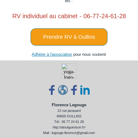
etc..
RV individuel au cabinet - 06-77-24-61-28
Prendre RV à Oullins
Adhérer à l'association
pour nous soutenir
Florence Legouge
12 rue jacquard
69600 OULLINS
Tél : 06 77 24 61 28
http://atoutguerison.fr/
Mail : legouge.florence@gmail.com