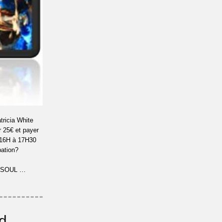
ricia White
r 25€ et payer
16H à 17H30
pation?
~ SOUL …
d