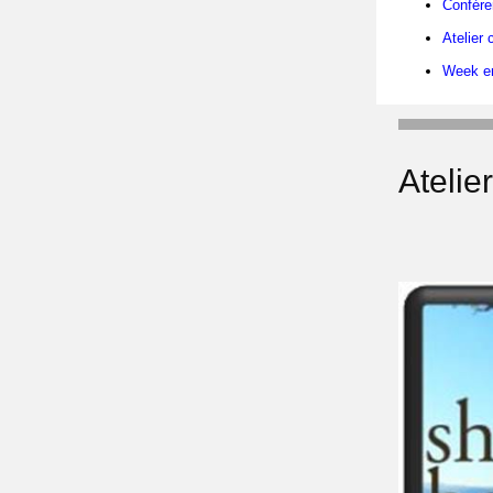
Confére
Atelier
Week en
Atelie