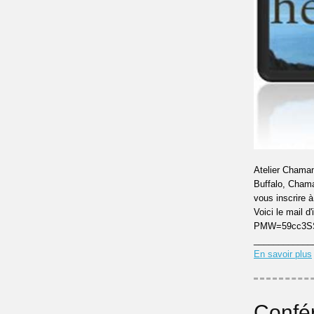
Atelier Chaman
Buffalo, Chaman
vous inscrir
Voici le mail 
PMW=59cc3SS
____________
En savoir plus
Confér