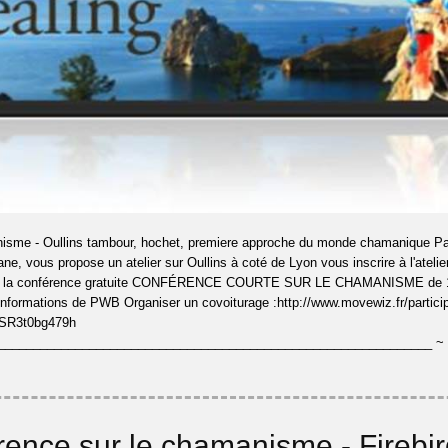
isme - Oullins tambour, hochet, premiere approche du monde chamanique Pat
e, vous propose un atelier sur Oullins à coté de Lyon vous inscrire à l'atelie
e à la conférence gratuite CONFÉRENCE COURTE SUR LE CHAMANISME de 
d'informations de PWB Organiser un covoiturage :http://www.movewiz.fr/partici
R3t0bg479h
______________________________________________________________ 
ence sur le chamanisme - Firebir