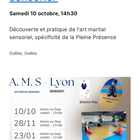
Atelier
d'art
martial
Samedi 10 octobre, 14h30
sensoriel
aux
favoris.
Découverte et pratique de l'art martial
sensoriel, spécificité de la Pleine Présence
Oullins, Oullins