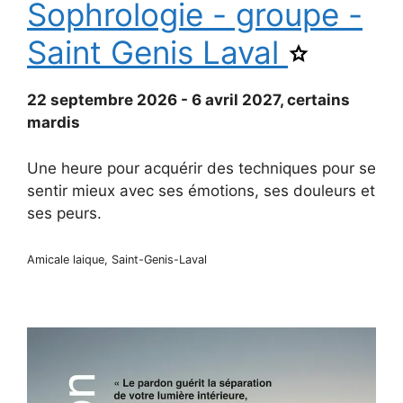
Sophrologie - groupe -
Saint Genis Laval
Ajouter
Sophrologie
-
groupe
22 septembre 2026 - 6 avril 2027, certains
-
mardis
Saint
Genis
Laval
Une heure pour acquérir des techniques pour se
aux
favoris.
sentir mieux avec ses émotions, ses douleurs et
ses peurs.
Amicale laique, Saint-Genis-Laval