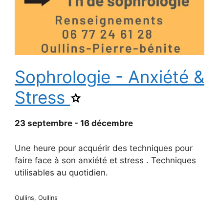
Sophrologie - Anxiété &
Stress
Ajouter
Sophrologie
-
Anxiété
23 septembre - 16 décembre
&
Stress
aux
Une heure pour acquérir des techniques pour
favoris.
faire face à son anxiété et stress . Techniques
utilisables au quotidien.
Oullins, Oullins