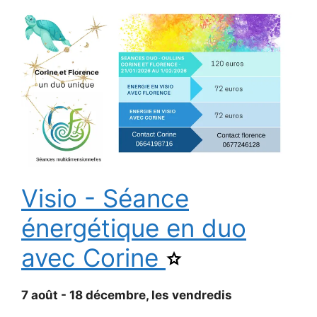
Visio - Séance
énergétique en duo
avec Corine
Ajouter
Visio
-
Séance
7 août - 18 décembre, les vendredis
énergétique
en