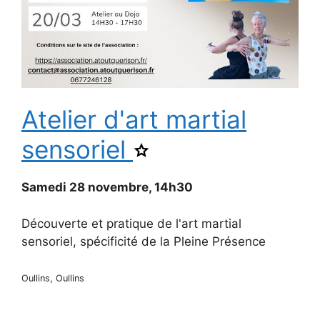
Atelier d'art martial
sensoriel
Ajouter
Atelier
d'art
martial
Samedi 28 novembre, 14h30
sensoriel
aux
favoris.
Découverte et pratique de l'art martial
sensoriel, spécificité de la Pleine Présence
Oullins, Oullins