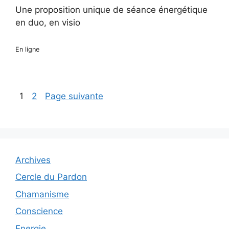
duo
Une proposition unique de séance énergétique
avec
en duo, en visio
Corine
aux
favoris.
En ligne
1
2
Page suivante
Archives
Cercle du Pardon
Chamanisme
Conscience
Energie