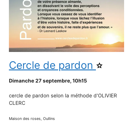
Cercle de pardon
Ajouter
Cercle
de
pardon
Dimanche 27 septembre, 10h15
aux
favoris.
cercle de pardon selon la méthode d'OLIVIER
CLERC
Maison des roses, Oullins