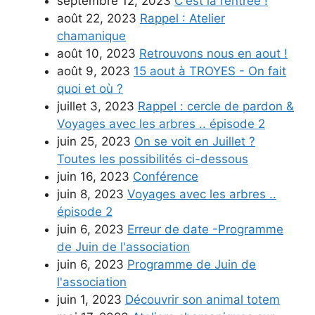
septembre 12, 2023
C'est la rentrée !
août 22, 2023
Rappel : Atelier
chamanique
août 10, 2023
Retrouvons nous en aout !
août 9, 2023
15 aout à TROYES - On fait
quoi et où ?
juillet 3, 2023
Rappel : cercle de pardon &
Voyages avec les arbres .. épisode 2
juin 25, 2023
On se voit en Juillet ?
Toutes les possibilités ci-dessous
juin 16, 2023
Conférence
juin 8, 2023
Voyages avec les arbres ..
épisode 2
juin 6, 2023
Erreur de date -Programme
de Juin de l'association
juin 6, 2023
Programme de Juin de
l'association
juin 1, 2023
Découvrir son animal totem