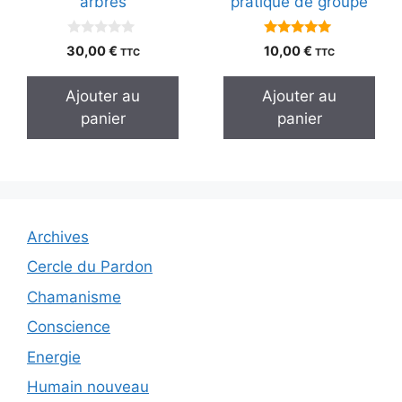
arbres
pratique de groupe
0
5.00
30,00
€
10,00
€
TTC
TTC
s
sur 5
u
r
Ajouter au
Ajouter au
5
panier
panier
Archives
Cercle du Pardon
Chamanisme
Conscience
Energie
Humain nouveau