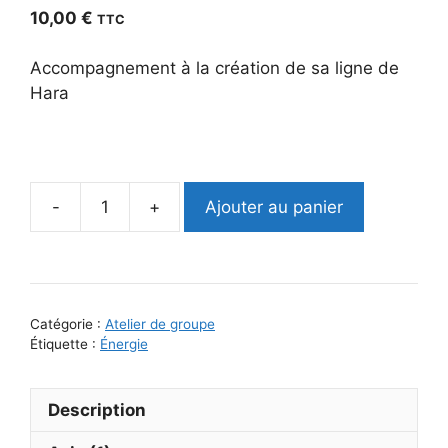
10,00
€
TTC
Accompagnement à la création de sa ligne de
Hara
Ajouter au panier
quantité
de
Le
Hara
-
Catégorie :
Atelier de groupe
Une
Étiquette :
Énergie
pratique
de
Description
groupe