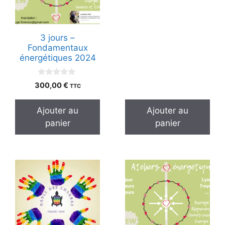
u
r
5
3 jours –
Fondamentaux
énergétiques 2024
0
300,00
€
TTC
s
u
r
Ajouter au
Ajouter au
5
panier
panier