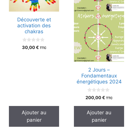
Découverte et
activation des
chakras
0
30,00
€
TTC
s
u
r
5
2 Jours –
Fondamentaux
énergétiques 2024
0
200,00
€
TTC
s
u
r
Ajouter au
Ajouter au
5
panier
panier