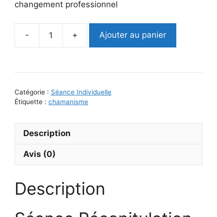
changement professionnel
Ajouter au panier
quantité
de
Séance
Individuelle
-
Catégorie :
Séance Individuelle
Récapitulation
Étiquette :
chamanisme
chamanique
Description
Avis (0)
Description