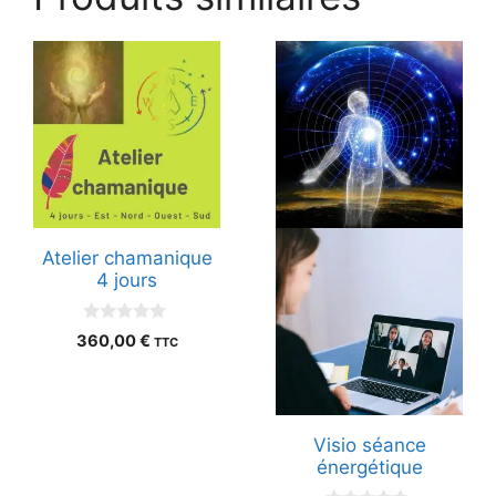
Atelier chamanique
4 jours
0
360,00
€
TTC
s
u
r
5
Visio séance
énergétique