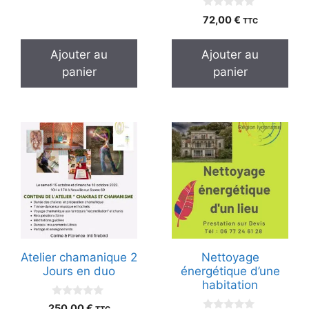
0
72,00
€
TTC
s
u
r
Ajouter au
Ajouter au
5
panier
panier
Atelier chamanique 2
Nettoyage
Jours en duo
énergétique d’une
habitation
0
250,00
€