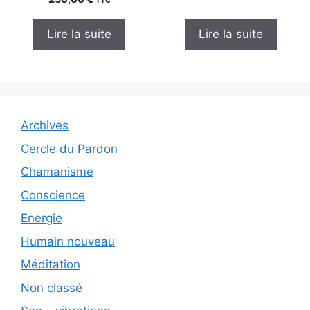
TTC
s
0
u
s
r
u
Lire la suite
Lire la suite
5
r
5
Archives
Cercle du Pardon
Chamanisme
Conscience
Energie
Humain nouveau
Méditation
Non classé