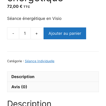
72,00
€
TTC
Séance énergétique en Visio
Ajouter au panier
quantité
de
Visio
séance
énergétique
Catégorie :
Séance Individuelle
Description
Avis (0)
Description