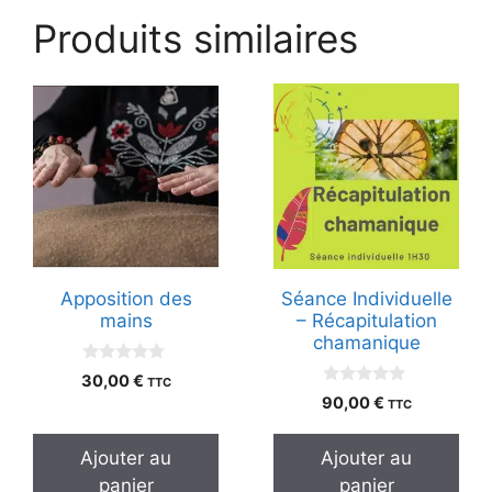
Produits similaires
Apposition des
Séance Individuelle
mains
– Récapitulation
chamanique
0
30,00
€
TTC
s
0
90,00
€
TTC
u
s
r
u
5
r
Ajouter au
Ajouter au
5
panier
panier