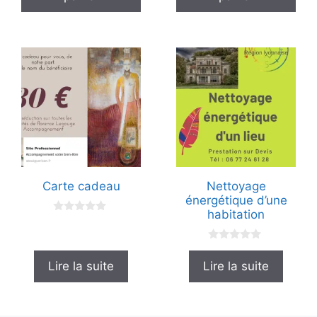
Carte cadeau
Nettoyage
énergétique d’une
habitation
0
s
u
0
r
s
5
Lire la suite
Lire la suite
u
r
5