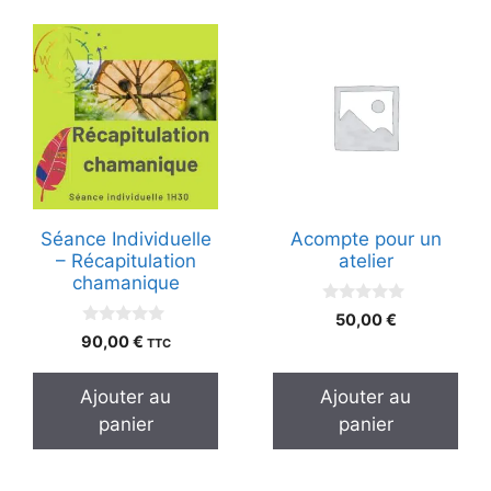
Séance Individuelle
Acompte pour un
– Récapitulation
atelier
chamanique
0
50,00
€
s
0
90,00
€
TTC
u
s
r
u
5
r
Ajouter au
Ajouter au
5
panier
panier