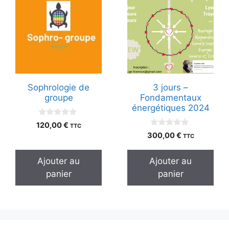
Sophrologie de
3 jours –
groupe
Fondamentaux
énergétiques 2024
0
120,00
€
TTC
s
0
300,00
€
TTC
u
s
r
u
5
r
Ajouter au
Ajouter au
5
panier
panier