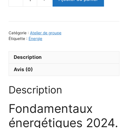
quantité
de
2
Jours
-
Catégorie :
Atelier de groupe
Fondamentaux
Étiquette :
Énergie
énergétiques
2024
Description
Avis (0)
Description
Fondamentaux
énergétiques 2024.