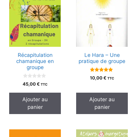
Récapitulation
Le Hara – Une
chamanique en
pratique de groupe
groupe
5.00
10,00
€
TTC
sur 5
0
45,00
€
TTC
s
u
r
Ajouter au
Ajouter au
5
panier
panier